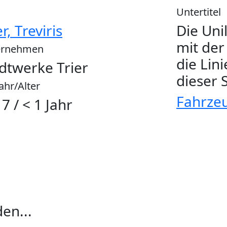
Untertitel
er, Treviris
Die Uni
mit der
ernehmen
die Lini
dtwerke Trier
dieser 
ahr/Alter
Fahrze
7 / < 1 Jahr
en...