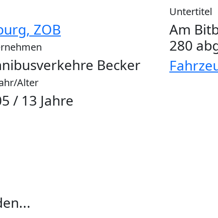
Untertitel
burg, ZOB
Am Bitb
280 abg
ernehmen
nibusverkehre Becker
Fahrze
ahr/Alter
5 / 13 Jahre
en...