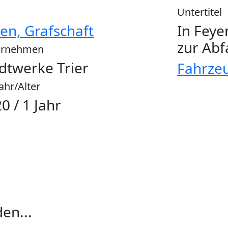
Untertitel
en, Grafschaft
In Feye
zur Abf
ernehmen
dtwerke Trier
Fahrze
ahr/Alter
0 / 1 Jahr
en...