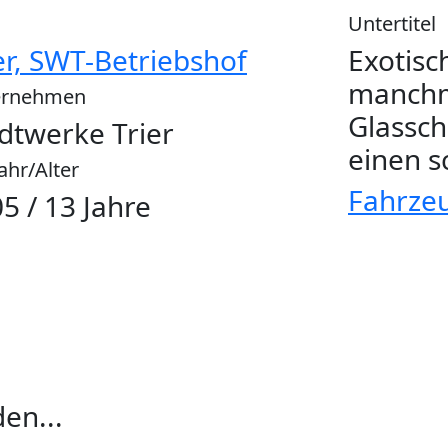
Untertitel
er, SWT-Betriebshof
Exotisc
manchm
ernehmen
Glassch
dtwerke Trier
einen s
ahr/Alter
Fahrze
5 / 13 Jahre
en...