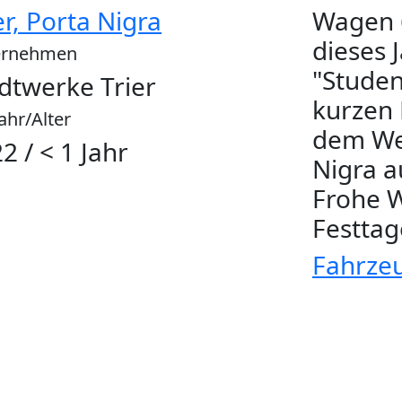
er, Porta Nigra
Wagen 6
dieses 
ernehmen
"Studen
dtwerke Trier
kurzen 
ahr/Alter
dem We
2 / < 1 Jahr
Nigra 
Frohe 
Festtag
Fahrze