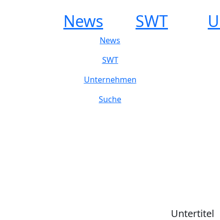
News
SWT
U
News
SWT
Unternehmen
Suche
Untertitel