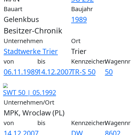
Bauart
Baujahr
Gelenkbus
1989
Besitzer-Chronik
Unternehmen
Ort
Stadtwerke Trier
Trier
von
bis
Kennzeichen
Wagennr
06.11.1989
14.12.2007
TR-S 50
50
SWT 50 | 05.1992
Unternehmen/Ort
MPK, Wroclaw (PL)
von
bis
Kennzeichen
Wagennr
14.12.2007
DW
8602