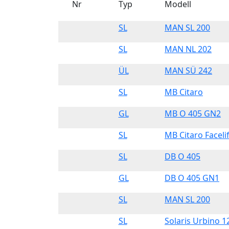
Nr
Typ
Modell
SL
MAN SL 200
SL
MAN NL 202
ÜL
MAN SÜ 242
SL
MB Citaro
GL
MB O 405 GN2
SL
MB Citaro Facelif
SL
DB O 405
GL
DB O 405 GN1
SL
MAN SL 200
SL
Solaris Urbino 1