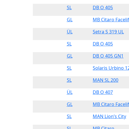
SL
DB O 405
GL
MB Citaro Faceli
ÜL
Setra S 319 UL
SL
DB O 405
GL
DB O 405 GN1
SL
Solaris Urbino 1
SL
MAN SL 200
ÜL
DB O 407
GL
MB Citaro Faceli
SL
MAN Lion’s City
SL
MB Citaro