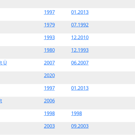
1997
01.2013
1979
07.1992
1993
12.2010
1980
12.1993
ft Ü
2007
06.2007
2020
1997
01.2013
t
2006
1998
1998
2003
09.2003