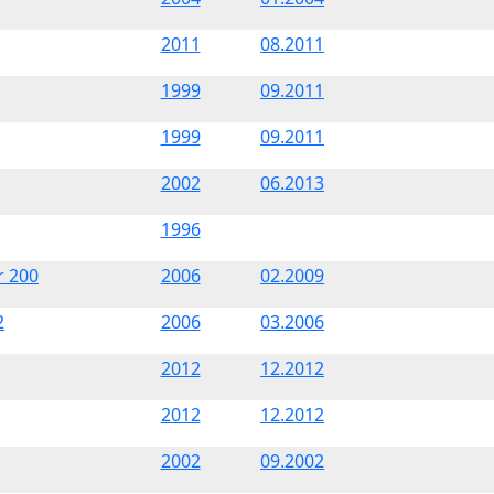
2011
08.2011
1999
09.2011
1999
09.2011
2002
06.2013
1996
 200
2006
02.2009
2
2006
03.2006
2012
12.2012
2012
12.2012
2002
09.2002