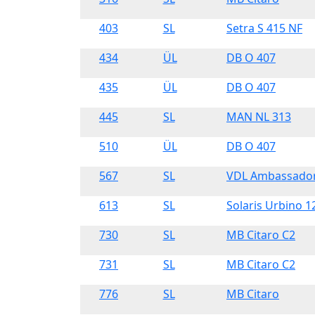
403
SL
Setra S 415 NF
434
ÜL
DB O 407
435
ÜL
DB O 407
445
SL
MAN NL 313
510
ÜL
DB O 407
567
SL
VDL Ambassador
613
SL
Solaris Urbino 1
730
SL
MB Citaro C2
731
SL
MB Citaro C2
776
SL
MB Citaro