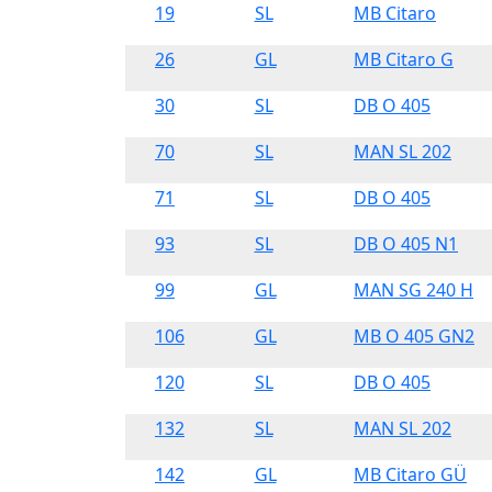
19
SL
MB Citaro
26
GL
MB Citaro G
30
SL
DB O 405
70
SL
MAN SL 202
71
SL
DB O 405
93
SL
DB O 405 N1
99
GL
MAN SG 240 H
106
GL
MB O 405 GN2
120
SL
DB O 405
132
SL
MAN SL 202
142
GL
MB Citaro GÜ