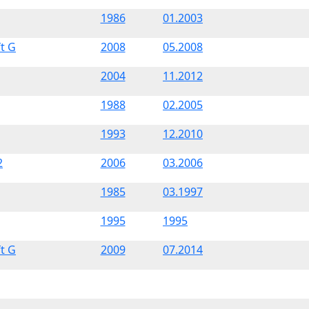
1986
01.2003
ft G
2008
05.2008
2004
11.2012
1988
02.2005
1993
12.2010
2
2006
03.2006
1985
03.1997
1995
1995
ft G
2009
07.2014