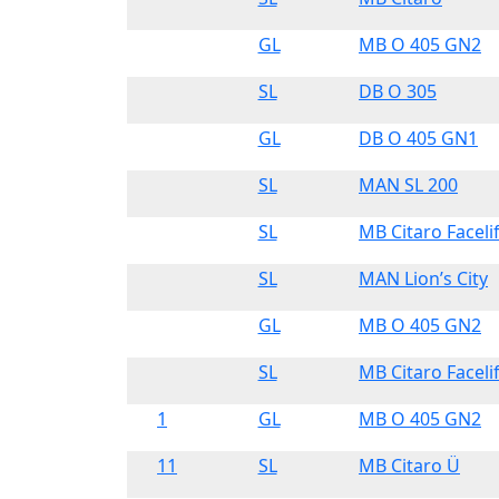
GL
MB O 405 GN2
SL
DB O 305
GL
DB O 405 GN1
SL
MAN SL 200
SL
MB Citaro Faceli
SL
MAN Lion’s City
GL
MB O 405 GN2
SL
MB Citaro Facelif
1
GL
MB O 405 GN2
11
SL
MB Citaro Ü