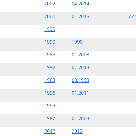
2002
04.2014
2000
01.2015
Tho
1999
1990
1990
1986
01.2003
1992
07.2013
1983
08.1998
1996
01.2011
1999
1987
01.2003
2012
2012