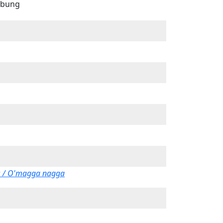
bung
s / O'magga nagga