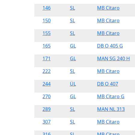
146
SL
MB Citaro
150
SL
MB Citaro
155
SL
MB Citaro
165
GL
DB O 405 G
171
GL
MAN SG 240 H
222
SL
MB Citaro
244
ÜL
DB O 407
270
GL
MB Citaro G
289
SL
MAN NL 313
307
SL
MB Citaro
316
SL
MB Citaro