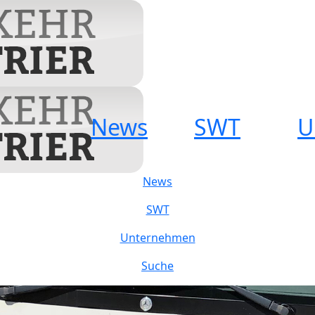
News
SWT
U
News
SWT
Unternehmen
Suche