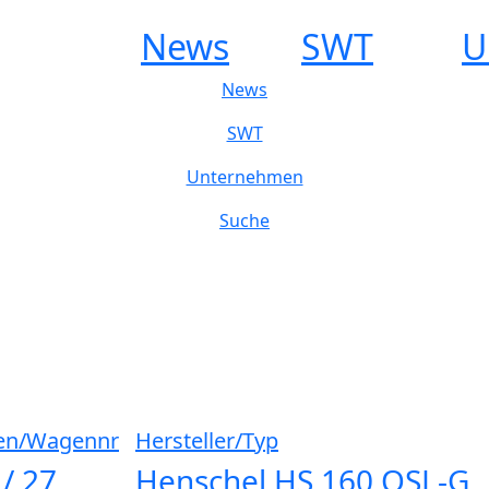
News
SWT
U
News
SWT
Unternehmen
Suche
en/Wagennr
Hersteller/Typ
 / 27
Henschel HS 160 OSL-G